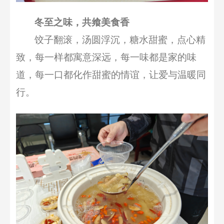
冬至之味，共飨美食香
饺子翻滚，汤圆浮沉，糖水甜蜜，
点心精
致，每一样都寓意深远，
每一味都是家的味
道，每一口都
化作甜蜜
的情谊，让爱与温暖同
行。