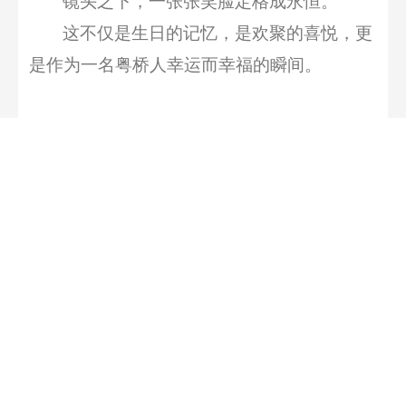
镜头之下，一张张笑脸定格成永恒。
这不仅是生日的记忆，
是欢聚的喜悦，
更
是
作为一名粤桥人幸运而幸福的
瞬间。
——
这个
冬至不再只是节气的更迭，它
已
成为粤桥人心中一抹难忘的温情，一场关于爱
与成长的庆典。
让我们以冬至之名，继续前行，在未来的