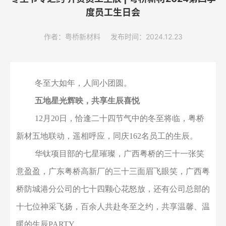
度员工生日会
作者：粤桥新材料
发布时间：2024.12.23
冬至
大如年
，
人间小团圆
。
五
地星
光
辉
映
，共
享
生辰
喜
悦
12月20日
，
恰逢二十四节气中的冬至将临，
粤桥
新材五地联动，遥相呼应，同庆
162名员工的生辰。
华钛项目部的七星璀璨，广西粤桥的三十一张
笑
意盈盈
，
广东粤桥
高新厂的三十三
面眉飞眼笑
，
广西粤
桥
防城港
分公司
的七十四颗
心花怒放
，还有
公司
总部的
十七位
神采飞扬
，百余人共赴冬至之约，
共享
温馨
、
温
暖的生辰
PARTY
。