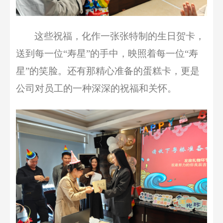
这些祝福，化作一张张特制的生日贺卡，
送到每一位
“
寿星
”
的
手中
，
映照着每一位
“
寿
星
”
的
笑脸
。
还有
那精心准备的蛋糕卡，更是
公司对员工
的一种
深深的
祝福和
关怀。