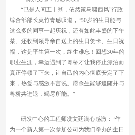
“
已是人间五十翁，依然策马啸
西
风
”
行政
综合部部长莫竹青感叹道，
“50岁的生日能与
这么多的同事一起庆祝，还有如此丰盛的下午
茶、还收到领导亲自送上的生日贺卡、生日祝
福
，
这是平生第一次，终生难忘！回想
30年的
职业生涯，幸运遇到了粤桥才让我停止漂泊而
真正停顿了下来，让自己的内心彻底安定了下
来，热爱与感激不言说
。愿余生
能够追
随
并与
粤桥共进退，竭尽所能
。
”
研发中心的工程师
冼文廷
满心
感激：
“作
为一个新人第一次参加公司为我们举办的生日