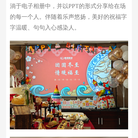
淌于
电子相册中，并以
PPT
的形式分享给在场
的每一个人。伴随着
乐声悠扬，
美好的祝福
字
字温暖
、
句句入心感染人
。