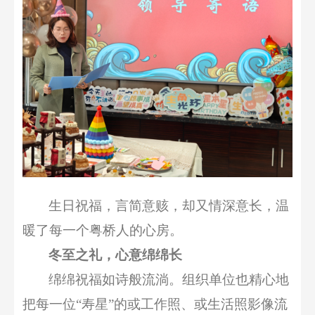
生日祝福，
言简意赅，
却又
情深意长，温
暖了每一个粤桥人的心房。
冬至之礼，心意绵绵长
绵绵
祝福
如
诗般
流淌
。
组织单位也精心地
把每一位
“
寿星
”的或工作照、或生活照
影像流