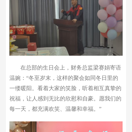
在
总部
的生日会上
，
财务总监梁赛娟
寄语
温婉：
“冬至岁末，这样的聚会如同冬日里的
一缕暖阳。看着大家的笑脸，听着
相互
真挚的
祝福，
让人
感到无比的欣慰和自豪。愿我们的
每一天，都充满欢笑、温馨和幸福
。
”