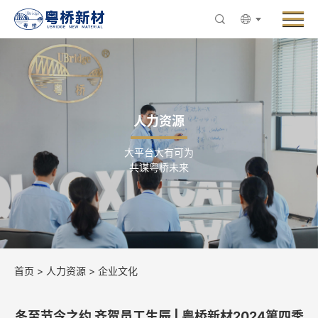
Menu
走进粤桥
产品与业务
创新与研发
人力资源
新闻中心
大平台大有可为
ESG与可持续发展
共谋粤桥未来
人力资源
联系粤桥
首页
>
人力资源
>
企业文化
冬至节令之约 齐贺员工生辰 | 粤桥新材2024第四季