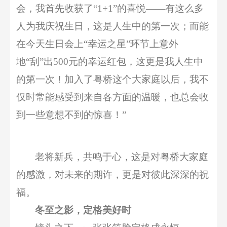
会，我首先收获了“1+1”的喜悦——有
这么多
人为我庆祝生日，这是人生中的第一次
；
而能
在今天生日会上
“幸运之星”环节上意外
地“刮”出500元的幸运红包，这更是我
人生中
的第一次
！
加入了粤桥这个大家庭以后
，
我不
仅时常能
感受到
来自各方面的
温暖
，
也总会收
到一些意想不到的惊喜！
”
老将新兵，共鸣于心，这是对粤桥大家庭
的感激，对未来的期许，更是对彼此深深的祝
福。
冬至之影，定格美好时