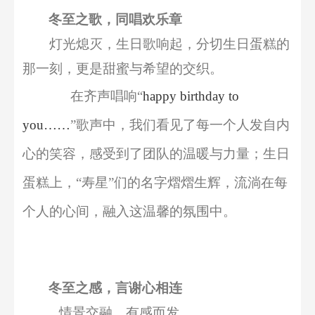
冬至之歌，同唱欢乐章
灯光熄灭
，生日歌响起，
分
切
生日
蛋糕的
那一刻，
更
是甜蜜与希望的交织。
在齐声唱响
“
happy birthday
to
you……
”
歌声中，我们看见了
每一个人发自内
心
的笑容，感受到了团队的温暖与力量
；
生日
蛋糕上，
“
寿星
”
们
的
名字
熠熠生辉，流淌在每
个人的心间，融入这温馨的氛围中。
冬至之感，言谢心相连
情景交融，有感而发。