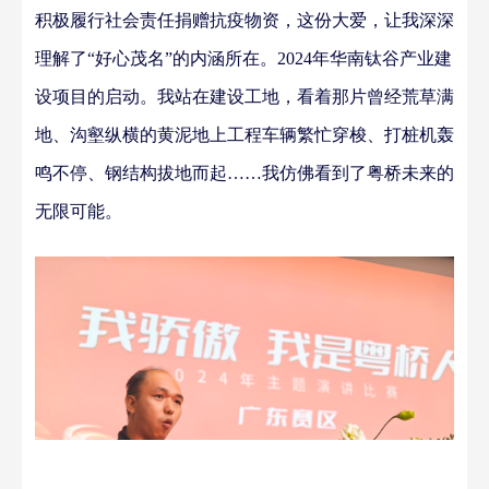
积极履行社会责任捐赠抗疫物资，这份大爱，
让我深深
理解了
“好心茂名”的内涵所在。
202
4
年华南钛谷产业建
设项目的启动。我站在
建设工地
，
看着那片曾经
荒草满
地、沟壑纵横的
黄泥地
上工程车辆繁忙穿梭、打桩机轰
鸣不停、钢结构拔地而起
……
我仿佛看到了粤桥未来的
无限可能。