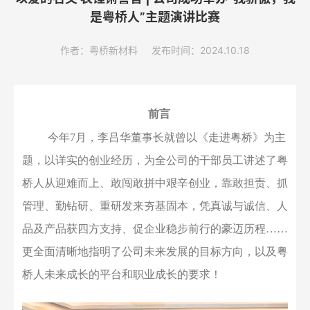
是粤桥人”主题演讲比赛
作者：粤桥新材料
发布时间：2024.10.18
前言
今年
7月
，
李吕华
董事长
就曾
以《走进粤桥》为
主
题
，
以详实的创业经历，为全公司的干部员工讲述了粤
桥人从迎难而上、敢闯敢拼中艰辛创业，靠敢担责、抓
管理、勤钻研、重研发来夯基固本，凭真诚与诚信、人
品及产品获四方支持、促企业稳步前行的豪迈历程
……
更全面清晰地指明了公司未来发展的目标方向，以及粤
桥人未来成长的平台和职业成长的要求
！