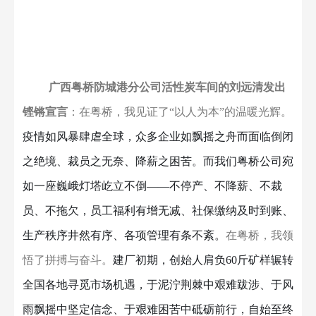
广西粤桥防城港分公司活性炭车间的刘远清发出
铿锵宣言
：
在粤桥，我见证了
“以人为本”的温暖光辉
。
疫情如风暴肆虐全球，众多企业如飘摇之舟而面临倒闭
之绝境、裁员之无奈、降薪之困苦。而我们粤桥公司宛
如一座巍峨灯塔屹立不倒
——不停产、不降薪、不裁
员、不拖欠，员工福利有增无减、社保缴纳及时到账、
生产秩序井然有序、各项管理有条不紊。
在粤桥，我领
悟了
拼搏与奋斗。
建厂初期，创始人肩负
60斤矿样辗转
全国各地寻觅市场机遇，于泥泞荆棘中艰难跋涉、于风
雨飘摇中坚定信念、于艰难困苦中砥砺前行，自始至终