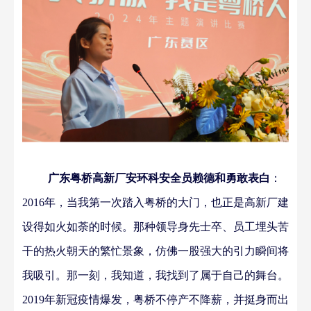
广东粤桥高新厂
安环科
安全员
赖德和勇敢表白
：
2016年，当我第一次踏入粤桥的大门，
也
正是高新厂建
设得如火如荼的时候。那种
领导身先士卒、员工埋头苦
干的
热火朝天的
繁忙
景象，仿佛一股强大的引力瞬间将
我吸引。那一刻，我知道，我找到了属于自己的舞台。
2019年新冠疫情爆发，粤桥
不停产不降薪
，
并
挺身而出