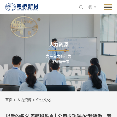
Menu
走进粤桥
产品与业务
创新与研发
人力资源
新闻中心
大平台大有可为
ESG与可持续发展
共谋粤桥未来
人力资源
联系粤桥
首页
>
人力资源
>
企业文化
以爱的名义 表铿锵誓言 | 公司成功举办”我骄傲，我