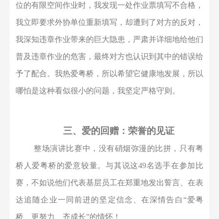
产品材料的工艺参数、机械的运作，两眼一懵，经常感
到迷茫和无助。但是领导和同事们耐心地指导我、帮助
我，从设备的名称、机械的运转原理、工艺的参数，一
步步地指导我，让我逐渐适应了岗位的工作环境。我深
知自己的责任和使命
，
时刻保持着踏实工作的态度、无
论任务大小、都力求做到最好。记得有一次监护外协单
位的有限空间作业时，我发现一处作业票填写不合格，
我立即
要求
外协单位重新填写
，
却
遭到了对方的反对，
我深知违章作业带来的巨大隐患，严肃并详细地
给他们
普及违章作业的危害，最终对方也认识到其中的错误
给
予了配合
。我热爱粤桥，所以
希望
它健康地发展，所以
哪怕是这种看似
很
小的
问题
，
我坚定严格守则
。