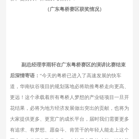
三、
爱的回赠：荣誉的见证
整场
演讲
比赛
中，
没有硝烟弥漫的比拼
，只有粤
桥人爱
粤桥
的
爱意
较量。
与其说这
49名选手在参加比
赛，不如说他们代表基层员工在郑重地发出誓言、在表
达追随企业一同前进的坚定信念、在深情告白
“爱粤
桥、更努力、齐成长”的情怀！
（广东粤桥赛区获奖情况）
副总经理李雨轩
在广东粤桥赛区的演讲比赛结束