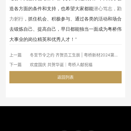
总裁张枝成
在广西粤桥赛区的演讲比赛结束后很
高兴地讲到
：
“
本次演讲比赛活动是成功的、很有意义
的。
公司今后还会继续加强对员工的技能培训、对员工
的职业辅导，也会组织召开各类的选拔赛、竞技赛、辩
论赛，为全方位培养和引导员工快速成长、早日成才创
造各方面的条件和支持，也希望大家都能
潜心笃志，勠
力躬行
，抓住机会、积极参与、通过各类的活动和场合
去锻炼自己、提高自己，早日都能独当一面成为粤桥伟
大事业的岗位精英和优秀人才！
”
上一篇
冬至节令之约 齐贺员工生辰 | 粤桥新材2024第四季度员工生日会
下一篇
欢度国庆 共贺华诞｜粤桥人献祝福