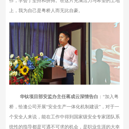
作
，学会
了
坚持和拼搏。
在
这片充满活力与希望的土地
上
，我为自己是粤桥人而无比自豪。
华钛项目部安监办主任蒋成云深情告白
：
“
加入粤
桥，恰逢公司开展
“安全生产一体化机制建设”，对于一
个安全人来说，能在工作中得到国家级安全专家团队系
统性的指导都是可遇不可求的机会，是职业生涯的大幸