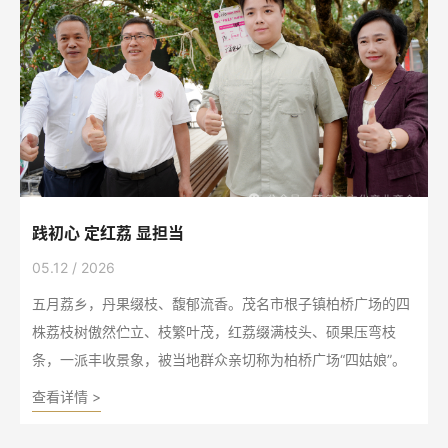
践初心 定红荔 显担当
05.12 / 2026
五月荔乡，丹果缀枝、馥郁流香。茂名市根子镇柏桥广场的四
株荔枝树傲然伫立、枝繁叶茂，红荔缀满枝头、硕果压弯枝
条，一派丰收景象，被当地群众亲切称为柏桥广场“四姑娘”。
查看详情 >