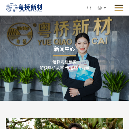
Menu
走进粤桥
产品与业务
创新与研发
新闻中心
新闻中心
诠释粤桥精神
ESG与可持续发展
解读粤桥故事 传递粤桥力量
人力资源
联系粤桥