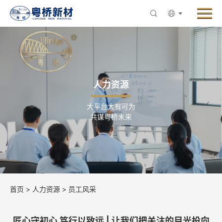
Menu
走进粤桥
产品与业务
创新与研发
人力资源
新闻中心
大平台大有可为
ESG与可持续发展
共谋粤桥未来
人力资源
联系粤桥
首页
>
人力资源
>
员工风采
匠心守初心 笃行以致远 | 让我们把关注的目光投向