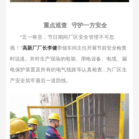
重点巡查
守护一方安全
“
五一
将至，节日期间
厂区
安全管理不可忽
视
！
”
高新厂厂长李健
带领车间主任开展节前安全检查
时说道。并
对
生产
现场的电箱、用电设备、电缆、漏
电保护装置及所有的电气线路等认真检查
...为厂区生
产安全筑牢最后一道防线。