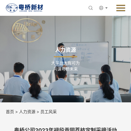
Menu
走进粤桥
产品与业务
创新与研发
人力资源
新闻中心
大平台大有可为
ESG与可持续发展
共谋粤桥未来
人力资源
联系粤桥
首页
>
人力资源
>
员工风采
粤桥公司2023年禄段贡园荔枝定制采摘活动