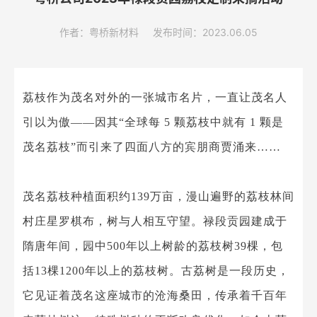
作者：粤桥新材料
发布时间：2023.06.05
荔枝作为茂名对外的一张城市名片，一直让茂名人
引以为傲——因其“全球每 5 颗荔枝中就有 1 颗是
茂名荔枝”而引来了四面八方的宾朋商贾涌来……
茂名荔枝种植面积约139万亩，漫山遍野的荔枝林间
村庄星罗棋布，树与人相互守望。禄段贡园建成于
隋唐年间，园中500年以上树龄的荔枝树39棵，包
括13棵1200年以上的荔枝树。古荔树是一段历史，
它见证着茂名这座城市的沧海桑田，传承着千百年