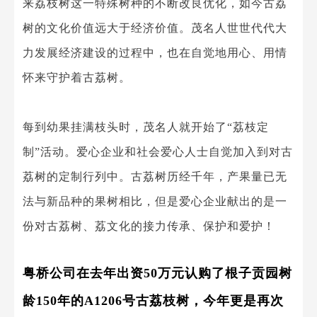
来荔枝树这一特殊树种的不断改良优化，如今古荔
树的文化价值远大于经济价值。茂名人世世代代大
力发展经济建设的过程中，也在自觉地用心、用情
怀来守护着古荔树。
每到幼果挂满枝头时，茂名人就开始了“荔枝定
制”活动。爱心企业和社会爱心人士自觉加入到对古
荔树的定制行列中。古荔树历经千年，产果量已无
法与新品种的果树相比，但是爱心企业献出的是一
份对古荔树、荔文化的接力传承、保护和爱护！
粤桥公司在去年出资50万元认购了根子贡园树
龄150年的A1206号古荔枝树，今年更是再次