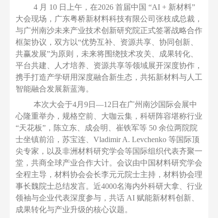
4 月 10 日上午，在2026 首届中国 “AI + 新材料”
大会现场，广东粤桥新材料科技有限公司张枝成总裁，
与广州南沙未来产业技术创新研究院正式签署战略合作
框架协议，双方以“优势互补、资源共享、协同创新、
共赢发展”为原则，未来将围绕技术攻关、成果转化、
平台共建、人才培养、资源共享等领域展开深度协作，
携手打造产学研用深度融合新生态，共拓新材料与人工
智能融合发展新蓝海。
本次大会于
4月9日—12日在广州南沙国际会展中
心隆重举办，
规格空前、大咖云集，科研阵容堪称行业
“天花板”，陈立东、成会明、崔铁军等 50 余位两院院
士坐镇前沿，苏宝连、Vladimir A. Levchenko 等国际顶
尖专家，以及非洲材料研究学会等国际组织代表齐聚一
堂，共商全球产业合作大计。会议由中国材料研究学会
全程主导，材料协会会长李元元院士主持，材料协会理
事长魏院士总结发言。近4000名海内外科研大拿、行业
领袖与企业代表深度参与，共话 AI 赋能新材料创新、
成果转化与产业升级的核心议题。