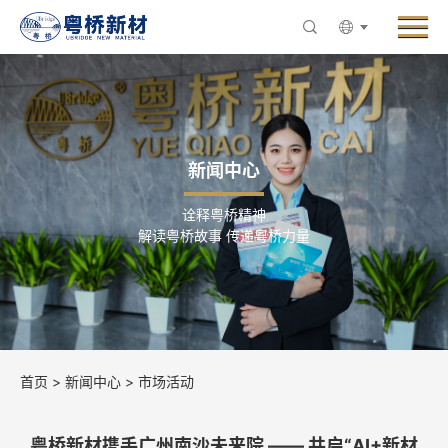
Menu
走进粤桥
产品与业务
创新与研发
新闻中心
新闻中心
诠释粤桥精神
ESG与可持续发展
解读粤桥故事 传递粤桥力量
人力资源
联系粤桥
首页
>
新闻中心
>
市场活动
粤桥新材携手广州南沙未来院 —— 共启“AI+新材